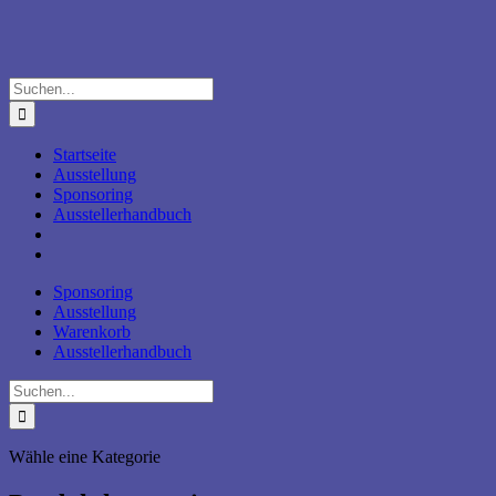
Zum
Inhalt
springen
Suche
nach:
Startseite
Ausstellung
Sponsoring
Ausstellerhandbuch
Sponsoring
Ausstellung
Warenkorb
Ausstellerhandbuch
Suche
nach:
Wähle eine Kategorie